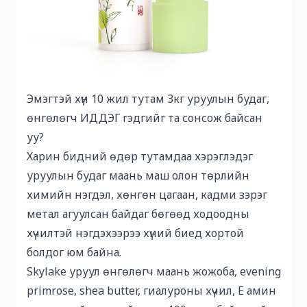
Эмэгтэй хүн 10 жил тутам 3кг уруулын будаг,
өнгөлөгч ИДДЭГ гэдгийг та сонсож байсан
уу?
Харин бидний өдөр тутамдаа хэрэглэдэг
уруулын будаг маань маш олон төрлийн
химийн нэгдэл, хөнгөн цагаан, кадми зэрэг
метал агуулсан байдаг бөгөөд ходоодны
хүчилтэй нэгдэхээрээ хүний биед хортой
болдог юм байна.
Skylake уруул өнгөлөгч маань жожоба, evening
primrose, shea butter, гиалуроны хүчил, E амин