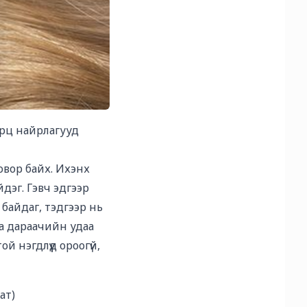
орц найрлагууд
овор байх. Ихэнх
йдэг. Гэвч эдгээр
байдаг, тэдгээр нь
та дараачийн удаа
 нэгдлүүд ороогүй,
ат)