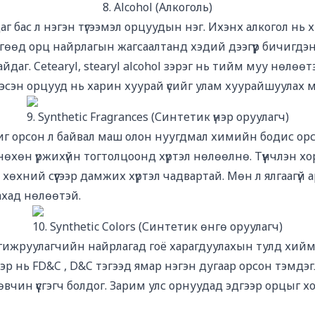
8. Alcohol (Алкоголь)
 бас л нэгэн түгээмэл орцуудын нэг. Ихэнх алкогол нь
гөөд орц найрлагын жагсаалтанд хэдий дээгүүр бичигдэ
йдаг. Cetearyl, stearyl alcohol зэрэг нь тийм муу нөлөө
 гэсэн орцууд нь харин хуурай үсийг улам хуурайшуулах 
9. Synthetic Fragrances (Синтетик үнэр оруулагч)
иг орсон л байвал маш олон нуугдмал химийн бодис орсон
өхөн үржихүйн тогтолцоонд хүртэл нөлөөлнө. Түүнчлэн хо
а хөхний сүүгээр дамжих хүртэл чадвартай. Мөн л ялгаагүй 
ахад нөлөөтэй.
10. Synthetic Colors (Синтетик өнгө оруулагч)
ижруулагчийн найрлагад гоё харагдуулахын тулд хийм
эр нь FD&C , D&C тэгээд ямар нэгэн дугаар орсон тэмдэг
чин үүсгэгч болдог. Зарим улс орнуудад эдгээр орцыг х