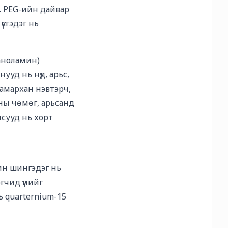
й. PEG-ийн дайвар
үсгэдэг нь
таноламин)
ууд нь нүд, арьс,
 амархан нэвтэрч,
сны чөмөг, арьсанд
исууд нь хорт
ин шингэдэг нь
гчид үүнийг
ь quarternium-15