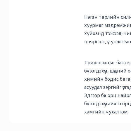
Нэгэн төрлийн силик
хуурмаг мэдрэмжийг т
хуйханд тэжээл, чий
цочроож, үс уналтын 
Триклозаныг бактер
бүтээгдэхүүн, шүдни
химийн бодис бөгө
асуудал зэргийг үүсгэ
Эдгээр бүх орц найр
бүтээгдэхүүнийхээ 
хамгийн чухал юм.