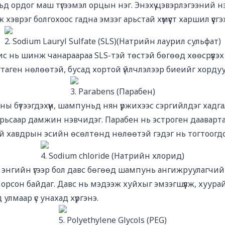
 ордог маш түгээмэл орцын нэг. Энэхүү цэвэрлэгээний н
 хэврэг болгохоос гадна эмзэг арьстай хүмүүст харшил үүсг
2. Sodium Lauryl Sulfate (SLS)(Натрийн лаурил сульфат)
дис нь шинж чанараараа SLS-тэй төстэй бөгөөд хөөсрүүлэх
таген нөлөөтэй, бусад хортой үйлчлэлээр биеийг хордуу
3. Parabens (Парабен)
ны бүтээгдэхүүн, шампуньд нян үржихээс сэргийлдэг хадг
арьсаар дамжин нэвчидэг. Парабен нь эстроген дааварт
ний хавдрын эсийн өсөлтөнд нөлөөтэй гэдэг нь тогтоогд
4. Sodium chloride (Натрийн хлорид)
энгийн үгээр бол давс бөгөөд шампунь ангижруулагчи
р орсон байдаг. Давс нь мэдээж хуйхыг эмзэгшүүлж, хуура
улмаар үс унахад хүргэнэ.
5. Polyethylene Glycols (PEG)