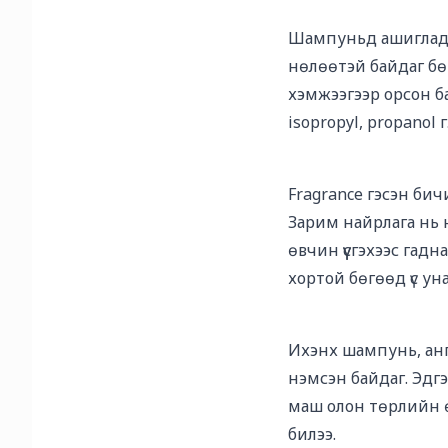
Шампуньд ашигладаг
нөлөөтэй байдаг бө
хэмжээгээр орсон ба
isopropyl, propanol
Fragrance гэсэн бич
Зарим найрлага нь н
өвчин үүсгэхээс гадн
хортой бөгөөд үс ун
Ихэнх шампунь, анг
нэмсэн байдаг. Эдгэ
маш олон төрлийн өв
билээ.