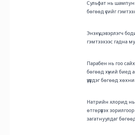
Сульфат нь шампуньд
бөгөөд үсийг гэмтээж
Энэхүү цэвэрлэгч бо
гэмтээхээс гадна му
Парабен нь гоо сайх
бөгөөд хүний биед 
үзүүлдэг бөгөөд хөх
Натрийн хлорид нь 
өтгөрүүлэх зорилгоо
загатнуулдаг бөгөөд 