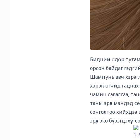
Бидний өдөр тутамд
орсон байдаг гэдгийг
Шампунь авч хэрэгл
хэрэглэгчид гаднах 
чамин савалгаа, та
таны эрүүл мэндэд с
сонголтоо хийхдээ 
эрүүл эко бүтээгдэхүүн 
1.