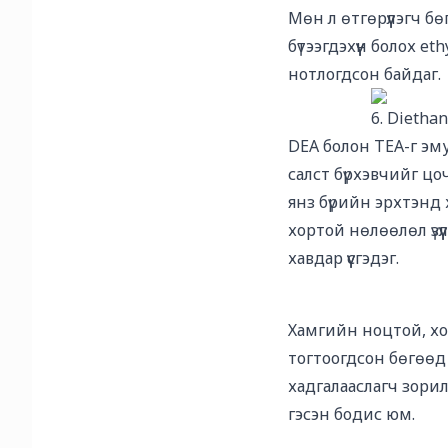
Мөн л өтгөрүүлэгч б
бүтээгдэхүүн болох et
нотлогдсон байдаг.
6. Dietha
DEA болон TEA-г эму
салст бүрхэвчийг цо
янз бүрийн эрхтэнд 
хортой нөлөөлөл үзү
хавдар үүсгэдэг.
Хамгийн ноцтой, х
тогтоогдсон бөгөөд 
хадгалааслагч зорил
гэсэн бодис юм.