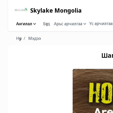
Skylake Mongolia
Үс арчилгаа
Ангилал
Бүгд
Арьс арчилгаа
Нүүр
Мэдээ
Шам