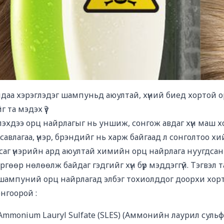
аа хэрэглэдэг шампуньд аюултай, хүний биед хортой 
 та мэдэх үү?
эхдээ орц найрлагыг нь уншиж, сонгож авдаг хүн маш х
савлагаа, үнэр, брэндийг нь харж байгаад л сонголтоо хи
нсаг үнэрийн ард аюултай химийн орц найрлага нуугдсан 
өргөөр нөлөөлж байдаг гэдгийг хүн бүр мэддэггүй. Тэгвэл 
шампуний орц найрлагад элбэг тохиолддог доорхи хортой
сонгоорой :
 Ammonium Lauryl Sulfate (SLES) (Аммонийн лаурил сульф