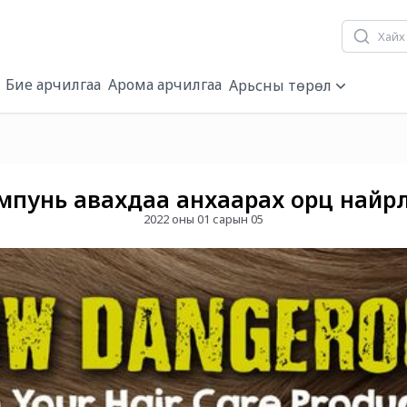
Бие арчилгаа
Арома арчилгаа
Арьсны төрөл
пунь авахдаа анхаарах орц найр
2022 оны 01 сарын 05