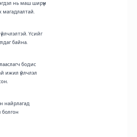
эгдэл нь маш ширүүн
эх магадлалтай.
 үйлчлэлтэй. Үсийг
лдаг байна.
алааслагч бодис
ай ижил үйлчлэл
сон.
йн найрлагад
й болгон