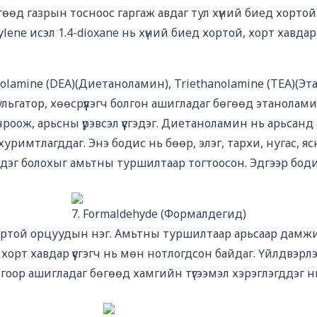
өгөөд газрын тосноос гаргаж авдаг тул хүний биед хорто
hylene исэл 1.4-dioxane нь хүний биед хортой, хорт хавдар ү
nolamine (DEA)(Диетаноламин), Triethanolamine (TEA)(Э
льгатор, хөөсрүүлэгч болгон ашигладаг бөгөөд этаноламин
чроож, арьсны үрэвсэл үүсгэдэг. Диетаноламин нь арьсанд
хуримтлагддаг. Энэ бодис нь бөөр, элэг, тархи, нугас, я
үлдэг болохыг амьтны туршилтаар тогтоосон. Эдгээр бод
7. Formaldehyde (Формалдегид)
ортой орцуудын нэг. Амьтны туршилтаар арьсаар дамж
хорт хавдар үүсгэгч нь мөн нотлогдсон байдаг. Үйлдвэрлэ
гоор ашигладаг бөгөөд хамгийн түгээмэл хэрэглэгддэг н