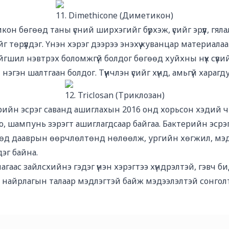
11. Dimethicone (Диметикон)
он бөгөөд таны үсний ширхэгийг бүрхэж, үсийг эрүүл, гял
өрүүлдэг. Үнэн хэрэг дээрээ энэхүү хуванцар материалаар 
гшил нэвтрэх боломжгүй болдог бөгөөд хуйхны нүх сүвийг
нэгэн шалтгаан болдог. Түүнчлэн үсийг хүнд, амьгүй харагд
12. Triclosan (Триклозан)
ийн эсрэг саванд ашиглахын 2016 онд хорьсон хэдий ч б
й оо, шампунь зэрэгт ашиглагдсаар байгаа. Бактерийн эсрэ
өд дааврын өөрчлөлтөнд нөлөөлж, ургийн хөгжил, м
дэг байна.
лагаас зайлсхийнэ гэдэг үнэн хэрэгтээ хүндрэлтэй, гэвч б
орц найрлагын талаар мэдлэгтэй байж мэдээлэлтэй сонгол