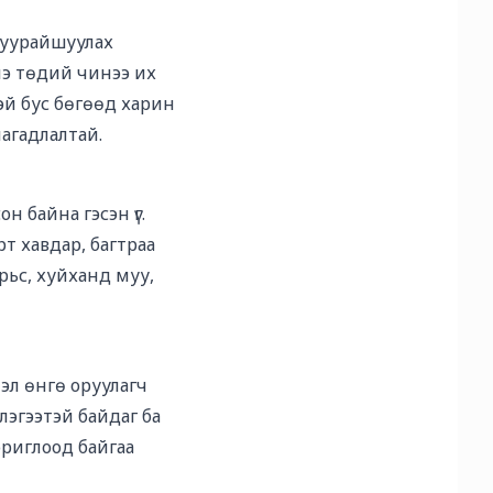
 хуурайшуулах
нэ төдий чинээ их
тэй бус бөгөөд харин
магадлалтай.
 байна гэсэн үг.
рт хавдар, багтраа
арьс, хуйханд муу,
эл өнгө оруулагч
лэгээтэй байдаг ба
ориглоод байгаа