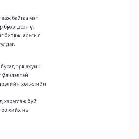
алзаж байгаа мэт
бүрхэгдсэн үс,
 битүүлж, арьсыг
уулдаг.
усад эрүүл ахуйн
г үйлчлэлтэй
эдрэлийн хөгжлийн
ид хэрэглэж буй
тоо хийх нь