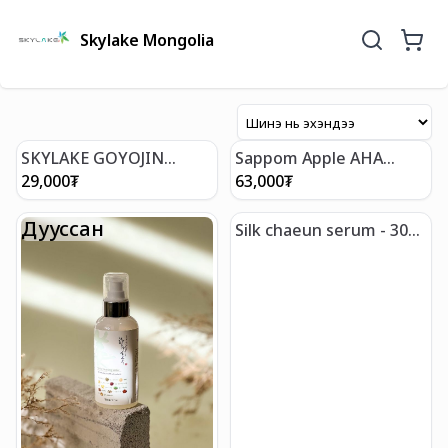
Skylake Mongolia
SKYLAKE GOYOJIN
Sappom Apple AHA
DEODORANT - 50 ml
Essense Pad
29,000
₮
63,000
₮
Дууссан
Silk chaeun serum - 30
мл