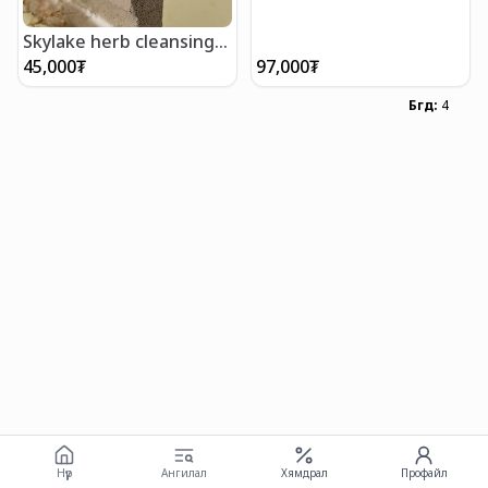
Skylake herb cleansing
water - Skylake
45,000
₮
97,000
₮
ургамлын цэвэрлэгч ус
150 мл
Бүгд
:
4
Нүүр
Ангилал
Хямдрал
Профайл