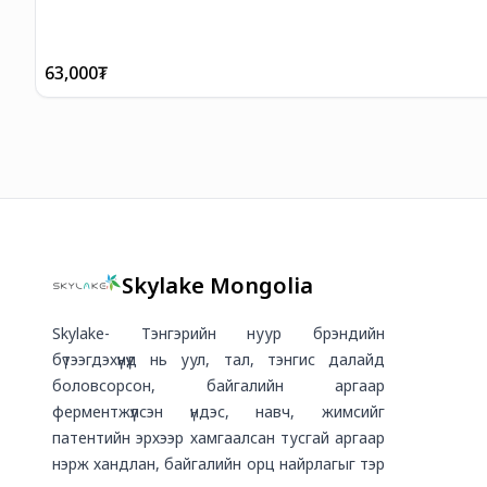
63,000
₮
Skylake Mongolia
Skylake- Тэнгэрийн нуур брэндийн
бүтээгдэхүүнүүд нь уул, тал, тэнгис далайд
боловсорсон, байгалийн аргаар
ферментжүүлсэн үндэс, навч, жимсийг
патентийн эрхээр хамгаалсан тусгай аргаар
нэрж хандлан, байгалийн орц найрлагыг тэр