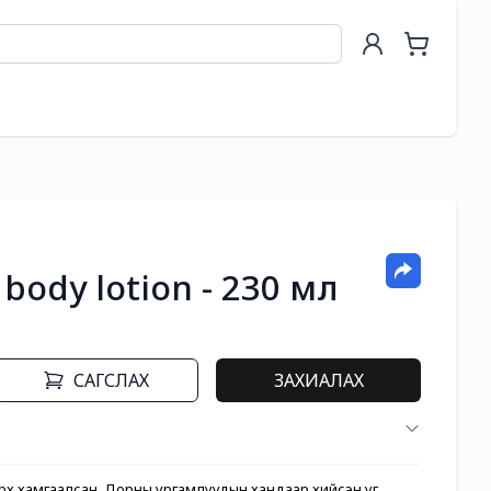
 body lotion - 230 мл
САГСЛАХ
ЗАХИАЛАХ
х хамгаалсан, Дорны ургамлуудын хандаар хийсэн уг 