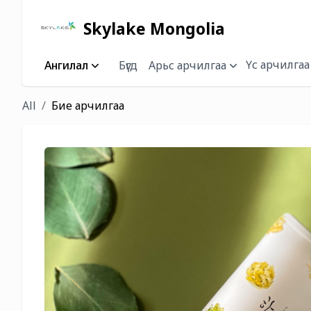
Skylake Mongolia
Үс арчилгаа
Ангилал
Бүгд
Арьс арчилгаа
All
Бие арчилгаа