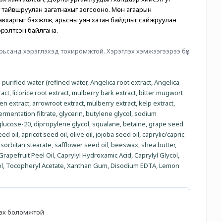
ыг тайвшруулан загатнахыг зогсооно. Мөн агаарын 
вхаргыг бэхжүүлж, арьсны уян хатан байдлыг сайжруулан 
эрэлтсэн байлгана.
 арьсанд хэрэглэхэд тохиромжтой. Хэрэглэх хэмжээгээрээ бүх 
 purified water (refined water, Angelica root extract, Angelica 
act, licorice root extract, mulberry bark extract, bitter mugwort 
en extract, arrowroot extract, mulberry extract, kelp extract, 
fermentation filtrate, glycerin, butylene glycol, sodium 
 glucose-20, dipropylene glycol, squalane, betaine, grape seed 
 oil, apricot seed oil, olive oil, jojoba seed oil, caprylic/capric 
 sorbitan stearate, safflower seed oil, beeswax, shea butter, 
Grapefruit Peel Oil, Caprylyl Hydroxamic Acid, Caprylyl Glycol, 
ol, Tocopheryl Acetate, Xanthan Gum, Disodium EDTA, Lemon 
лөх боломжтой