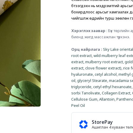
бүтээгдэхүүн нь мэдрэмтгий арьс
бохирдлоос арьсыг хамгаалах да
чийгшүүлж өдрийн турш зөөлөн г
Хэрэглэх заавар
 : Бүх төрлийн
биенд жигд массажлан түрхэнэ.
Орц найрлага :
Sky Lake oriental
root extract, wild mulberry leaf extr
extract, mulberry root extract, gold
extract, clove flower extract), rice 
hyaluronate, cetyl alcohol, methyl
oil, glyceryl Stearate, macadamia seed
triglyceride, cetyl ethyl hexanoate,
sorbi Tanolivate, Collagen Extract, 
Cellulose Gum, Allantoin, Panthen
Peel Oil
StorePay
Ашиглан 4 хуваан тө