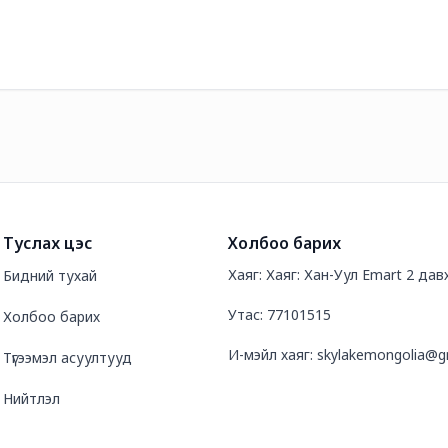
Туслах цэс
Холбоо барих
Хаяг: Хаяг: Хан-Уул Emart 2 дав
Бидний тухай
Утас: 77101515
Холбоо барих
И-мэйл хаяг: skylakemongolia@g
Түгээмэл асуултууд
Нийтлэл