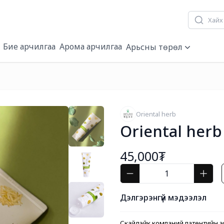
Бие арчилгаа
Арома арчилгаа
Арьсны төрөл
Oriental herb
Oriental herb
45,000₮
Дэлгэрэнгүй мэдээлэл
Скайлэйк компаний патентийн эр